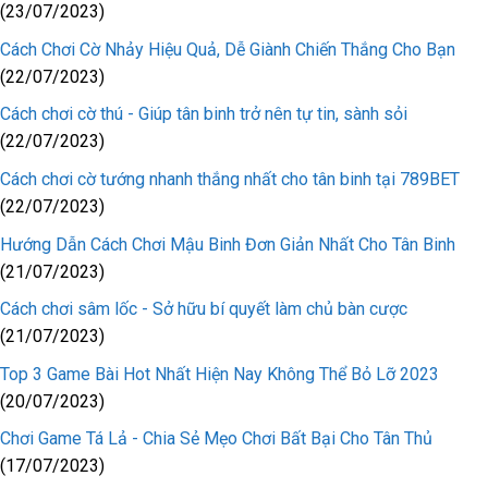
(23/07/2023)
Cách Chơi Cờ Nhảy Hiệu Quả, Dễ Giành Chiến Thắng Cho Bạn
(22/07/2023)
Cách chơi cờ thú - Giúp tân binh trở nên tự tin, sành sỏi
(22/07/2023)
Cách chơi cờ tướng nhanh thắng nhất cho tân binh tại 789BET
(22/07/2023)
Hướng Dẫn Cách Chơi Mậu Binh Đơn Giản Nhất Cho Tân Binh
(21/07/2023)
Cách chơi sâm lốc - Sở hữu bí quyết làm chủ bàn cược
(21/07/2023)
Top 3 Game Bài Hot Nhất Hiện Nay Không Thể Bỏ Lỡ 2023
(20/07/2023)
Chơi Game Tá Lả - Chia Sẻ Mẹo Chơi Bất Bại Cho Tân Thủ
(17/07/2023)