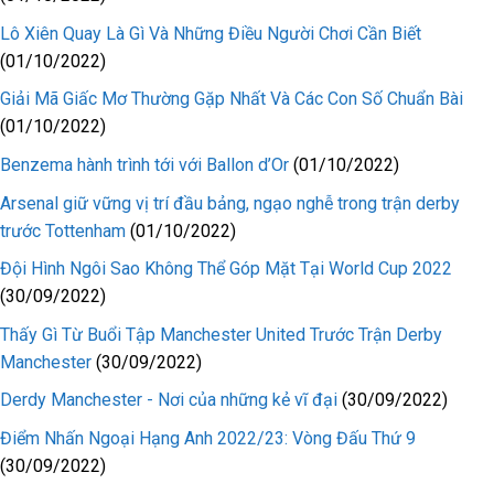
Lô Xiên Quay Là Gì Và Những Điều Người Chơi Cần Biết
(01/10/2022)
Giải Mã Giấc Mơ Thường Gặp Nhất Và Các Con Số Chuẩn Bài
(01/10/2022)
Benzema hành trình tới với Ballon d’Or
(01/10/2022)
Arsenal giữ vững vị trí đầu bảng, ngạo nghễ trong trận derby
trước Tottenham
(01/10/2022)
Đội Hình Ngôi Sao Không Thể Góp Mặt Tại World Cup 2022
(30/09/2022)
Thấy Gì Từ Buổi Tập Manchester United Trước Trận Derby
Manchester
(30/09/2022)
Derdy Manchester - Nơi của những kẻ vĩ đại
(30/09/2022)
Điểm Nhấn Ngoại Hạng Anh 2022/23: Vòng Đấu Thứ 9
(30/09/2022)