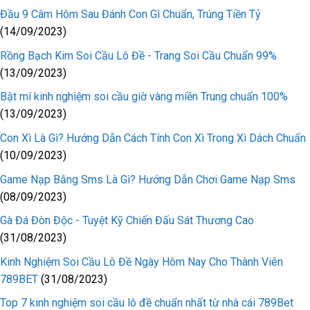
Đầu 9 Câm Hôm Sau Đánh Con Gì Chuẩn, Trúng Tiền Tỷ
(14/09/2023)
Rồng Bạch Kim Soi Cầu Lô Đề - Trang Soi Cầu Chuẩn 99%
(13/09/2023)
Bật mí kinh nghiệm soi cầu giờ vàng miền Trung chuẩn 100%
(13/09/2023)
Con Xì Là Gì? Hướng Dẫn Cách Tính Con Xì Trong Xì Dách Chuẩn
(10/09/2023)
Game Nạp Bằng Sms Là Gì? Hướng Dẫn Chơi Game Nạp Sms
(08/09/2023)
Gà Đá Đòn Độc - Tuyệt Kỹ Chiến Đấu Sát Thương Cao
(31/08/2023)
Kinh Nghiệm Soi Cầu Lô Đề Ngày Hôm Nay Cho Thành Viên
789BET
(31/08/2023)
Top 7 kinh nghiệm soi cầu lô đề chuẩn nhất từ nhà cái 789Bet