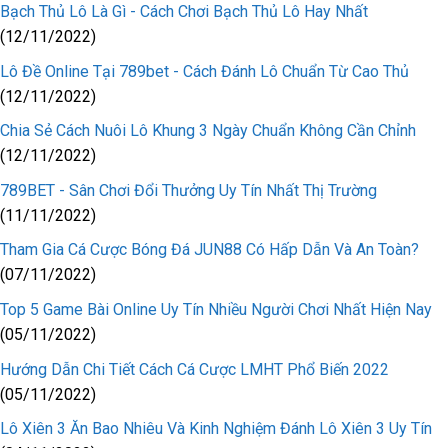
Bạch Thủ Lô Là Gì - Cách Chơi Bạch Thủ Lô Hay Nhất
(12/11/2022)
Lô Đề Online Tại 789bet - Cách Đánh Lô Chuẩn Từ Cao Thủ
(12/11/2022)
Chia Sẻ Cách Nuôi Lô Khung 3 Ngày Chuẩn Không Cần Chỉnh
(12/11/2022)
789BET - Sân Chơi Đổi Thưởng Uy Tín Nhất Thị Trường
(11/11/2022)
Tham Gia Cá Cược Bóng Đá JUN88 Có Hấp Dẫn Và An Toàn?
(07/11/2022)
Top 5 Game Bài Online Uy Tín Nhiều Người Chơi Nhất Hiện Nay
(05/11/2022)
Hướng Dẫn Chi Tiết Cách Cá Cược LMHT Phổ Biến 2022
(05/11/2022)
Lô Xiên 3 Ăn Bao Nhiêu Và Kinh Nghiệm Đánh Lô Xiên 3 Uy Tín