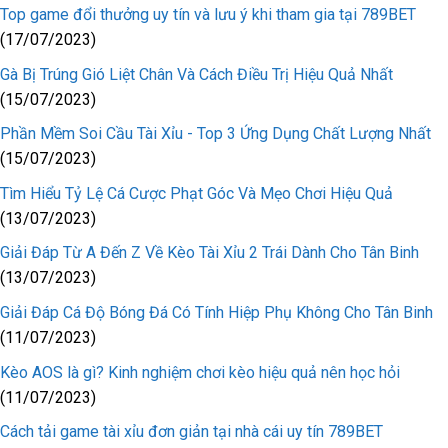
Top game đổi thưởng uy tín và lưu ý khi tham gia tại 789BET
(17/07/2023)
Gà Bị Trúng Gió Liệt Chân Và Cách Điều Trị Hiệu Quả Nhất
(15/07/2023)
Phần Mềm Soi Cầu Tài Xỉu - Top 3 Ứng Dụng Chất Lượng Nhất
(15/07/2023)
Tìm Hiểu Tỷ Lệ Cá Cược Phạt Góc Và Mẹo Chơi Hiệu Quả
(13/07/2023)
Giải Đáp Từ A Đến Z Về Kèo Tài Xỉu 2 Trái Dành Cho Tân Binh
(13/07/2023)
Giải Đáp Cá Độ Bóng Đá Có Tính Hiệp Phụ Không Cho Tân Binh
(11/07/2023)
Kèo AOS là gì? Kinh nghiệm chơi kèo hiệu quả nên học hỏi
(11/07/2023)
Cách tải game tài xỉu đơn giản tại nhà cái uy tín 789BET