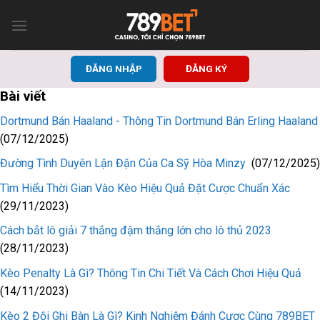
Bỏ
qua
nội
dung
ĐĂNG NHẬP
ĐĂNG KÝ
Bài viết
Dortmund Bán Haaland - Thông Tin Dortmund Bán Erling Haaland
(07/12/2025)
Đường Tình Duyên Lận Đận Của Ca Sỹ Hòa Minzy
(07/12/2025)
Tìm Hiểu Thời Gian Vào Kèo Hiệu Quả Đặt Cược Chuẩn Xác
(29/11/2023)
Cách bắt lô giải 7 thắng đậm thắng lớn cho lô thủ 2023
(28/11/2023)
Kèo Penalty Là Gì? Thông Tin Chi Tiết Và Cách Chơi Hiệu Quả
(14/11/2023)
Kèo 2 Đội Ghi Bàn Là Gì? Kinh Nghiệm Đánh Cược Cùng 789BET