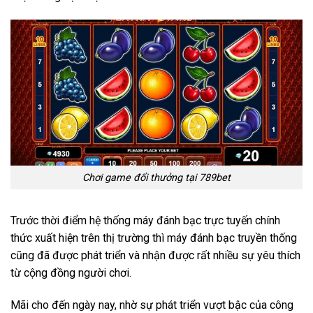
Chơi game đổi thưởng tại 789bet
Trước thời điểm hệ thống máy đánh bạc trực tuyến chính
thức xuất hiện trên thị trường thì máy đánh bạc truyền thống
cũng đã được phát triển và nhận được rất nhiều sự yêu thích
từ cộng đồng người chơi.
Mãi cho đến ngày nay, nhờ sự phát triển vượt bậc của công