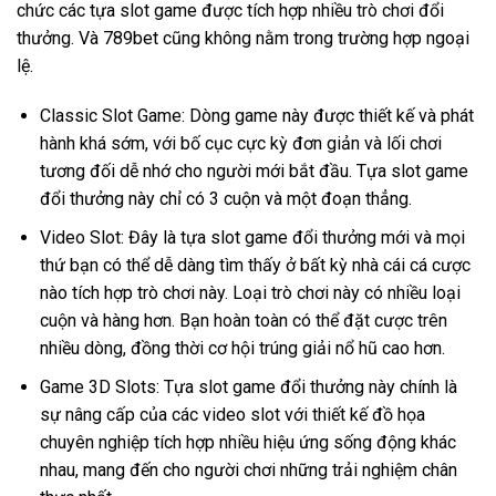
chức các tựa slot game được tích hợp nhiều trò chơi đổi
thưởng. Và 789bet cũng không nằm trong trường hợp ngoại
lệ.
Classic Slot Game: Dòng game này được thiết kế và phát
hành khá sớm, với bố cục cực kỳ đơn giản và lối chơi
tương đối dễ nhớ cho người mới bắt đầu. Tựa slot game
đổi thưởng này chỉ có 3 cuộn và một đoạn thẳng.
Video Slot: Đây là tựa slot game đổi thưởng mới và mọi
thứ bạn có thể dễ dàng tìm thấy ở bất kỳ nhà cái cá cược
nào tích hợp trò chơi này. Loại trò chơi này có nhiều loại
cuộn và hàng hơn. Bạn hoàn toàn có thể đặt cược trên
nhiều dòng, đồng thời cơ hội trúng giải nổ hũ cao hơn.
Game 3D Slots: Tựa slot game đổi thưởng này chính là
sự nâng cấp của các video slot với thiết kế đồ họa
chuyên nghiệp tích hợp nhiều hiệu ứng sống động khác
nhau, mang đến cho người chơi những trải nghiệm chân