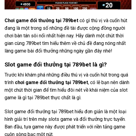
Chơi game đổi thưởng tại 789bet
có gì thú vị và cuốn hút
đang là một trong số những đề tài được cộng đồng người
chơi bàn tán sôi nổi nhất hiện nay. Hãy dành một chút thời
gian cùng 789bet tìm hiểu thêm về chủ đề đang nóng nhất
làng game bài đổi thưởng những ngày gần đây nhé!
Slot game đổi thưởng tại 789bet là gì?
Trước khi khám phá những điều thú vị và cuốn hút trong quá
trình
chơi game đổi thưởng tại 789bet
, có lẽ bạn nên dành
một chút thời gian để tìm hiểu đôi nét về khái niệm của slot
game là gì tại 789bet thực chất là gì.
Slot game đổi thưởng tại 789bet hiểu đơn giản là một loại
hình giải trí trên máy slots game và đổi thưởng trực tuyến.
Ban đầu, tựa game này được phát triển với nền tảng game
cuộn sòng bạc một nút.