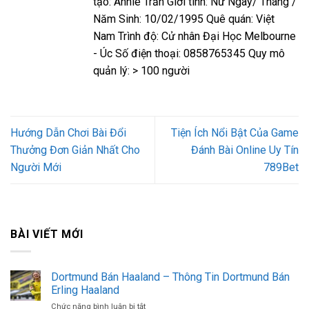
tạo: Annie Trần Giới tính: Nữ Ngày/ Tháng /
Năm Sinh: 10/02/1995 Quê quán: Việt
Nam Trình độ: Cử nhân Đại Học Melbourne
- Úc Số điện thoại: 0858765345 Quy mô
quản lý: > 100 người
Hướng Dẫn Chơi Bài Đổi
Tiện Ích Nổi Bật Của Game
Thưởng Đơn Giản Nhất Cho
Đánh Bài Online Uy Tín
Người Mới
789Bet
BÀI VIẾT MỚI
Dortmund Bán Haaland – Thông Tin Dortmund Bán
Erling Haaland
ở
Chức năng bình luận bị tắt