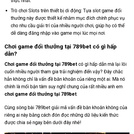
thực nhất.
Trò chơi Slots trên thiết bị di động: Tựa slot game đổi
thưởng này được thiết kế nhằm mục đích chính phục vụ
cho nhu cầu giải trí của nhiều người chơi, giúp họ có thể
dễ dàng đăng nhập vào game mọi lúc mọi nơi.
Chơi game đổi thưởng tại 789bet có gì hấp
dẫn?
Chơi game đổi thưởng tại 789bet
có gì hấp dẫn mà lại lôi
cuốn nhiều người tham gia trải nghiệm đến vậy? Đây chắc
hẳn không chỉ là vấn đề băn khoăn của riêng một ai. Mà nó
chính là mối bận tâm suy nghĩ chung của rất nhiều anh em
chơi game đổi thưởng tại 789bet
.
Cùng sòng bài 789bet giải mã vấn đề băn khoăn không của
riêng ai này bằng cách đón đọc những dữ liệu kiến thức
được chia sẻ ngay bên dưới đây nhé!