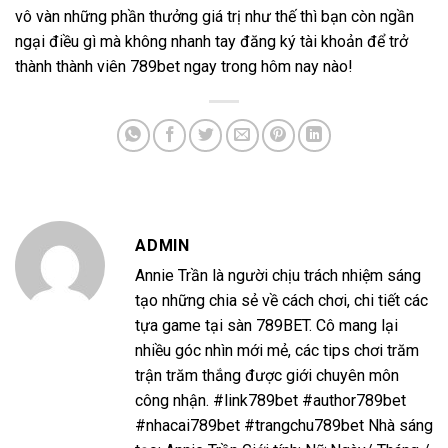
vô vàn những phần thưởng giá trị như thế thì bạn còn ngần
ngại điều gì mà không nhanh tay đăng ký tài khoản để trở
thành thành viên 789bet ngay trong hôm nay nào!
ADMIN
Annie Trần là người chịu trách nhiệm sáng
tạo những chia sẻ về cách chơi, chi tiết các
tựa game tại sàn 789BET. Cô mang lại
nhiều góc nhìn mới mẻ, các tips chơi trăm
trận trăm thắng được giới chuyên môn
công nhận. #link789bet #author789bet
#nhacai789bet #trangchu789bet Nhà sáng