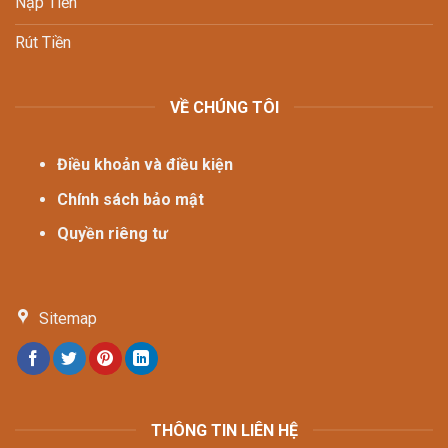
Nạp Tiền
Rút Tiền
VỀ CHÚNG TÔI
Điều khoản và điều kiện
Chính sách bảo mật
Quyền riêng tư
Sitemap
THÔNG TIN LIÊN HỆ