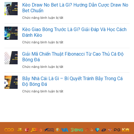
2
Kèo Draw No Bet Là Gì? Hướng Dẫn Cược Draw No
Chi
thủ
Đội
Tiết
Bet Chuẩn
2023
Ghi
Và
ở
Chức năng bình luận bị tắt
Bàn
Cách
Kèo
Là
Chơi
Draw
Kèo Giao Bóng Trước Là Gì? Giải Đáp Và Học Cách
Gì?
Hiệu
No
Kinh
Đánh Kèo
Quả
Bet
Nghiệm
ở
Chức năng bình luận bị tắt
Là
Đánh
Kèo
Gì?
Cược
Giao
Giải Mã Chiến Thuật Fibonacci Từ Cao Thủ Cá Độ
Hướng
Cùng
Bóng
Dẫn
Bóng Đá
789BET
Trước
Cược
ở
Chức năng bình luận bị tắt
Là
Draw
Giải
Gì?
No
Mã
Bẫy Nhà Cái Là Gì – Bí Quyết Tránh Bẫy Trong Cá
Giải
Bet
Chiến
Đáp
Độ Bóng Đá
Chuẩn
Thuật
Và
ở
Chức năng bình luận bị tắt
Fibonacci
Học
Bẫy
Từ
Cách
Nhà
Cao
Đánh
Cái
Thủ
Kèo
Là
Cá
Gì
Độ
–
Bóng
Bí
Đá
Quyết