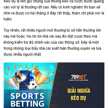
Kèo dụ là tên gọi chung của những kèo cá cược được quảng
cáo với tỷ lệ thưởng rất cao. Nếu có kinh nghiệm thì bạn sẽ
nhìn ra được cơ hội thắng ở đây rất thấp, thậm chí phải nói là
hiếm.
Tuy nhiên, rất nhiều người mới thường bị số tiền thưởng lớn
này mê hoặc. Họ tin lời nhà cái sau đó đặt cược theo mà
không kiểm tra độ chính xác của các thông số. Đây là một
trong những loại bẫy nhà cái xuất hiện thường xuyên và lừa
được nhiều người nhất.