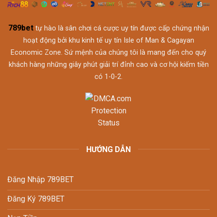
Tránh
Bẫy
Trong
789bet
tự hào là sân chơi cá cược uy tín được cấp chứng nhận
Cá
Độ
hoạt động bởi khu kinh tế uy tín Isle of Man & Cagayan
Bóng
Economic Zone. Sứ mệnh của chúng tôi là mang đến cho quý
Đá
khách hàng những giây phút giải trí đỉnh cao và cơ hội kiếm tiền
có 1-0-2.
HƯỚNG DẪN
Đăng Nhập 789BET
Đăng Ký 789BET