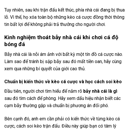
Tuy nhiên, sau khi trận đấu kết thúc, phía nhà cái đang bị thua
lỗ. Vì thế, họ xóa toàn bộ những kèo cá cược đồng thời thông
tin bất lợi để không phải trả thưởng cho người chơi.
Kinh nghiệm thoát bẫy nhà cái khi chơi cá độ
bóng đá
Bẫy nhà cái là nỗi ám ảnh với bất kỳ một tín đồ cá cược nào.
Làm sao để tránh bị sập bẫy sau đó mất tiền oan, hãy cùng
xem qua những bí quyết của giới cao thủ.
Chuẩn bị kiến thức về kèo cá cược và học cách soi kèo
Đầu tiên, người chơi tìm hiểu để nắm rõ
bẫy nhà cái là gì
sau đó tìm cách để phòng. Hãy xem dấu hiệu nhận biết các
cạm bẫy thường gặp và chuẩn bị phương án đối phó.
Bên cạnh đó, anh em cần phải có kiến thức về từng kèo cá
cược, cách soi kèo trận đấu. Điều này giúp bạn có tâm lý