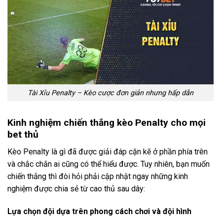
Tài Xỉu Penalty – Kèo cược đơn giản nhưng hấp dẫn
Kinh nghiệm chiến thắng kèo Penalty cho mọi
bet thủ
Kèo Penalty là gì đã được giải đáp cặn kẽ ở phần phía trên
và chắc chắn ai cũng có thể hiểu được. Tuy nhiên, bạn muốn
chiến thắng thì đòi hỏi phải cập nhật ngay những kinh
nghiệm được chia sẻ từ cao thủ sau dây:
Lựa chọn đội dựa trên phong cách chơi và đội hình