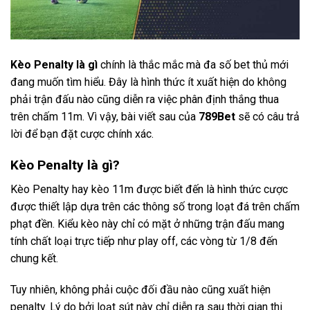
Kèo Penalty là gì
chính là thắc mắc mà đa số bet thủ mới
đang muốn tìm hiểu. Đây là hình thức ít xuất hiện do không
phải trận đấu nào cũng diễn ra việc phân định thắng thua
trên chấm 11m. Vì vậy, bài viết sau của
789Bet
sẽ có câu trả
lời để bạn đặt cược chính xác.
Kèo Penalty là gì?
Kèo Penalty hay kèo 11m được biết đến là hình thức cược
được thiết lập dựa trên các thông số trong loạt đá trên chấm
phạt đền. Kiểu kèo này chỉ có mặt ở những trận đấu mang
tính chất loại trực tiếp như play off, các vòng từ 1/8 đến
chung kết.
Tuy nhiên, không phải cuộc đối đầu nào cũng xuất hiện
penalty. Lý do bởi loạt sút này chỉ diễn ra sau thời gian thi