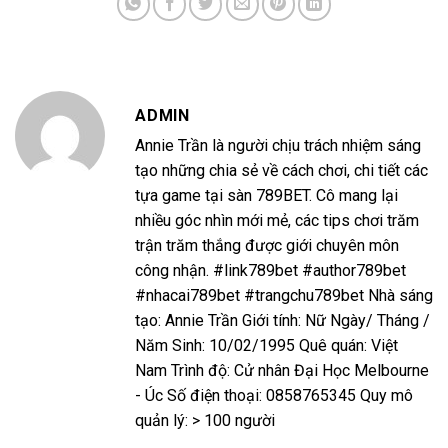
ADMIN
Annie Trần là người chịu trách nhiệm sáng
tạo những chia sẻ về cách chơi, chi tiết các
tựa game tại sàn 789BET. Cô mang lại
nhiều góc nhìn mới mẻ, các tips chơi trăm
trận trăm thắng được giới chuyên môn
công nhận. #link789bet #author789bet
#nhacai789bet #trangchu789bet Nhà sáng
tạo: Annie Trần Giới tính: Nữ Ngày/ Tháng /
Năm Sinh: 10/02/1995 Quê quán: Việt
Nam Trình độ: Cử nhân Đại Học Melbourne
- Úc Số điện thoại: 0858765345 Quy mô
quản lý: > 100 người