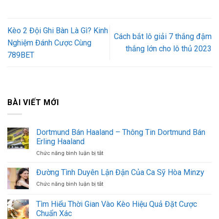
Kèo 2 Đội Ghi Bàn Là Gì? Kinh
Cách bắt lô giải 7 thắng đậm
Nghiệm Đánh Cược Cùng
thắng lớn cho lô thủ 2023
789BET
BÀI VIẾT MỚI
Dortmund Bán Haaland – Thông Tin Dortmund Bán
Erling Haaland
ở
Chức năng bình luận bị tắt
Dortmund
Bán
Đường Tình Duyên Lận Đận Của Ca Sỹ Hòa Minzy
Haaland
ở
Chức năng bình luận bị tắt
–
Đường
Thông
Tình
Tìm Hiểu Thời Gian Vào Kèo Hiệu Quả Đặt Cược
Tin
Duyên
Dortmund
Chuẩn Xác
Lận