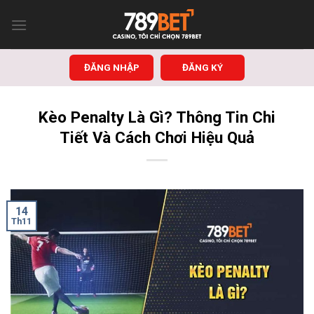
Bỏ
qua
nội
dung
ĐĂNG NHẬP
ĐĂNG KÝ
Kèo Penalty Là Gì? Thông Tin Chi
Tiết Và Cách Chơi Hiệu Quả
14
Th11