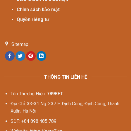
Chính sách bảo mật
Quyền riêng tư
Sitemap
THÔNG TIN LIÊN HỆ
Tên Thương Hiệu:
789BET
Địa Chỉ: 33-31 Ng. 337 P. Định Công, Định Công, Thanh
Xuân, Hà Nội
SĐT: +84 898 485 789