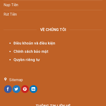
Nạp Tiền
Rút Tiền
VỀ CHÚNG TÔI
Điều khoản và điều kiện
Chính sách bảo mật
Quyền riêng tư
Sitemap