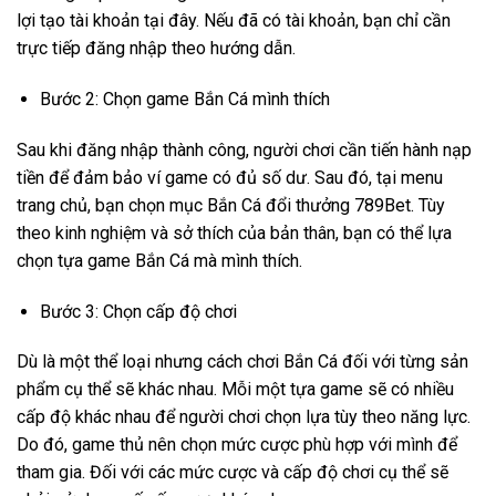
lợi tạo tài khoản tại đây. Nếu đã có tài khoản, bạn chỉ cần
trực tiếp đăng nhập theo hướng dẫn.
Bước 2: Chọn game Bắn Cá mình thích
Sau khi đăng nhập thành công, người chơi cần tiến hành nạp
tiền để đảm bảo ví game có đủ số dư. Sau đó, tại menu
trang chủ, bạn chọn mục Bắn Cá đổi thưởng 789Bet. Tùy
theo kinh nghiệm và sở thích của bản thân, bạn có thể lựa
chọn tựa game Bắn Cá mà mình thích.
Bước 3: Chọn cấp độ chơi
Dù là một thể loại nhưng
cách chơi Bắn Cá
đối với từng sản
phẩm cụ thể sẽ khác nhau. Mỗi một tựa game sẽ có nhiều
cấp độ khác nhau để người chơi chọn lựa tùy theo năng lực.
Do đó, game thủ nên chọn mức cược phù hợp với mình để
tham gia. Đối với các mức cược và cấp độ chơi cụ thể sẽ