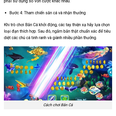
phải sử dụng số vốn cược khác nhau.
Bước 4: Tham chiến săn cá và nhận thưởng
Khi trò chơi Bắn Cá khởi động, các tay thiện xạ hãy lựa chọn
loại đạn thích hợp. Sau đó, ngắm bắn thật chuẩn xác để tiêu
diệt các chú cá tinh ranh và giành nhiều phần thưởng.
Cách chơi Bắn Cá