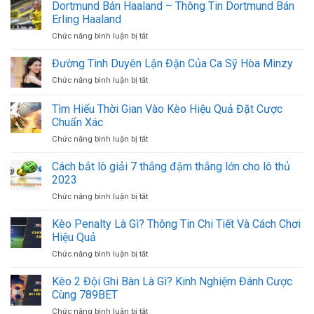
Dortmund Bán Haaland – Thông Tin Dortmund Bán
Erling Haaland
ở
Chức năng bình luận bị tắt
Dortmund
Bán
Đường Tình Duyên Lận Đận Của Ca Sỹ Hòa Minzy
Haaland
ở
Chức năng bình luận bị tắt
–
Đường
Thông
Tình
Tìm Hiểu Thời Gian Vào Kèo Hiệu Quả Đặt Cược
Tin
Duyên
Dortmund
Chuẩn Xác
Lận
Bán
ở
Chức năng bình luận bị tắt
Đận
Erling
Tìm
Của
Haaland
Hiểu
Ca
Cách bắt lô giải 7 thắng đậm thắng lớn cho lô thủ
Thời
Sỹ
2023
Gian
Hòa
ở
Chức năng bình luận bị tắt
Vào
Minzy
Cách
Kèo
bắt
Kèo Penalty Là Gì? Thông Tin Chi Tiết Và Cách Chơi
Hiệu
lô
Quả
Hiệu Quả
giải
Đặt
ở
Chức năng bình luận bị tắt
7
Cược
Kèo
thắng
Chuẩn
Penalty
Kèo 2 Đội Ghi Bàn Là Gì? Kinh Nghiệm Đánh Cược
đậm
Xác
Là
thắng
Cùng 789BET
Gì?
lớn
ở
Chức năng bình luận bị tắt
Thông