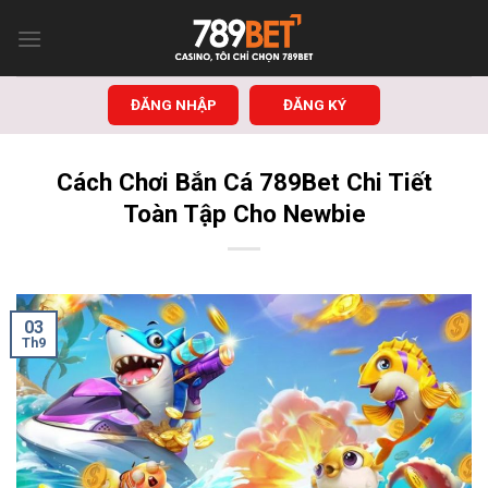
Bỏ
qua
nội
dung
ĐĂNG NHẬP
ĐĂNG KÝ
Cách Chơi Bắn Cá 789Bet Chi Tiết
Toàn Tập Cho Newbie
03
Th9