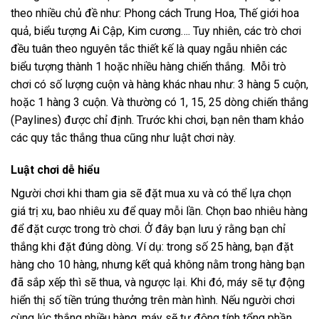
theo nhiều chủ đề như: Phong cách Trung Hoa, Thế giới hoa
quả, biểu tượng Ai Cập, Kim cương…. Tuy nhiên, các trò chơi
đều tuân theo nguyên tắc thiết kế là quay ngẫu nhiên các
biểu tượng thành 1 hoặc nhiều hàng chiến thắng.
Mỗi trò
chơi có số lượng cuộn và hàng khác nhau như: 3 hàng 5 cuộn,
hoặc 1 hàng 3 cuộn. Và thường có 1, 15, 25 dòng chiến thắng
(Paylines) được chỉ định. Trước khi chơi, bạn nên tham khảo
các quy tắc thắng thua cũng như luật chơi này.
Luật chơi dễ hiểu
Người chơi khi tham gia sẽ đặt mua xu và có thể lựa chọn
giá trị xu, bao nhiêu xu để quay mỗi lần. Chọn bao nhiêu hàng
để đặt cược trong trò chơi. Ở đây bạn lưu ý rằng bạn chỉ
thắng khi đặt đúng dòng. Ví dụ: trong số 25 hàng, bạn đặt
hàng cho 10 hàng, nhưng kết quả không nằm trong hàng bạn
đã sắp xếp thì sẽ thua, và ngược lại.
Khi đó, máy sẽ tự động
hiển thị số tiền trúng thưởng trên màn hình. Nếu người chơi
cùng lúc thắng nhiều hàng, máy sẽ tự động tính tổng phần