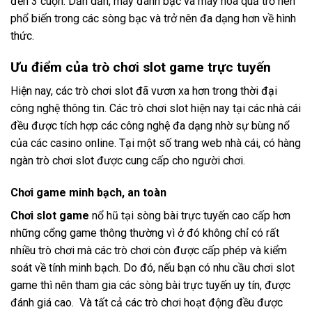
đến 3 cuộn. Dần dần, máy đánh bạc và máy hoa quả trở nên
phổ biến trong các sòng bạc và trở nên đa dạng hơn về hình
thức.
Ưu điểm của trò chơi slot game trực tuyến
Hiện nay, các trò chơi slot đã vươn xa hơn trong thời đại
công nghệ thông tin. Các trò chơi slot hiện nay tại các nhà cái
đều được tích hợp các công nghệ đa dạng nhờ sự bùng nổ
của các casino online. Tại một số trang web nhà cái, có hàng
ngàn trò chơi slot được cung cấp cho người chơi.
Chơi game minh bạch, an toàn
Chơi slot game
nổ hũ tại sòng bài trực tuyến cao cấp hơn
những cổng game thông thường vì ở đó không chỉ có rất
nhiều trò chơi mà các trò chơi còn được cấp phép và kiểm
soát về tính minh bạch. Do đó, nếu bạn có nhu cầu
chơi slot
game
thì nên tham gia các sòng bài trực tuyến uy tín, được
đánh giá cao.
Và tất cả các trò chơi hoạt động đều được