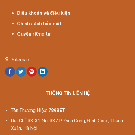
Điều khoản và điều kiện
Chính sách bảo mật
Quyền riêng tư
Sitemap
THÔNG TIN LIÊN HỆ
Tên Thương Hiệu:
789BET
Địa Chỉ: 33-31 Ng. 337 P. Định Công, Định Công, Thanh
Xuân, Hà Nội