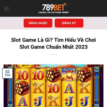
Bỏ
qua
nội
dung
ĐĂNG NHẬP
ĐĂNG KÝ
Slot Game Là Gì? Tìm Hiểu Về Chơi
Slot Game Chuẩn Nhất 2023
02
Th9