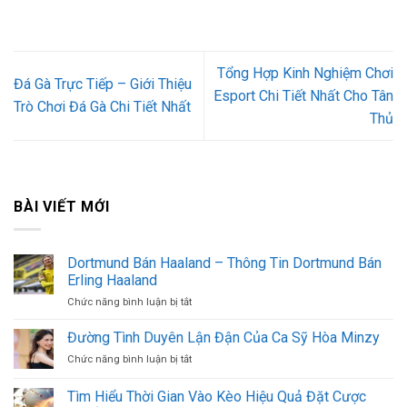
Tổng Hợp Kinh Nghiệm Chơi
Đá Gà Trực Tiếp – Giới Thiệu
Esport Chi Tiết Nhất Cho Tân
Trò Chơi Đá Gà Chi Tiết Nhất
Thủ
BÀI VIẾT MỚI
Dortmund Bán Haaland – Thông Tin Dortmund Bán
Erling Haaland
ở
Chức năng bình luận bị tắt
Dortmund
Bán
Đường Tình Duyên Lận Đận Của Ca Sỹ Hòa Minzy
Haaland
ở
Chức năng bình luận bị tắt
–
Đường
Thông
Tình
Tìm Hiểu Thời Gian Vào Kèo Hiệu Quả Đặt Cược
Tin
Duyên