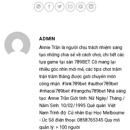
ADMIN
Annie Trần là người chịu trách nhiệm sáng
tạo những chia sẻ về cách chơi, chi tiết các
tựa game tại sàn 789BET. Cô mang lại
nhiều góc nhìn mới mẻ, các tips chơi trăm
trận trăm thắng được giới chuyên môn
công nhận. #link789bet #author789bet
#nhacai789bet #trangchu789bet Nhà sáng
tạo: Annie Trần Giới tính: Nữ Ngày/ Tháng /
Năm Sinh: 10/02/1995 Quê quán: Việt
Nam Trình độ: Cử nhân Đại Học Melbourne
- Úc Số điện thoại: 0858765345 Quy mô
quản lý: > 100 người