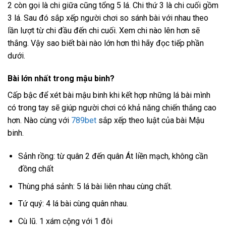
2 còn gọi là chi giữa cũng tổng 5 lá. Chi thứ 3 là chi cuối gồm
3 lá. Sau đó sắp xếp người chơi so sánh bài với nhau theo
lần lượt từ chi đầu đến chi cuối. Xem chi nào lên hơn sẽ
thắng. Vậy sao biết bài nào lớn hơn thì hãy đọc tiếp phần
dưới.
Bài lớn nhất trong mậu binh?
Cấp bậc để xét bài mậu binh khi kết hợp những lá bài mình
có trong tay sẽ giúp người chơi có khả năng chiến thắng cao
hơn. Nào cùng với
789bet
sắp xếp theo luật của bài Mậu
binh.
Sảnh rồng: từ quân 2 đến quân Át liền mạch, không cần
đồng chất
Thùng phá sảnh: 5 lá bài liên nhau cùng chất.
Tứ quý: 4 lá bài cùng quân nhau.
Cù lũ. 1 xám cộng với 1 đôi