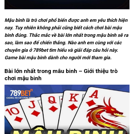
Mậu binh là trò chơi phổ biến được anh em yêu thích hiện
nay. Tuy nhiên không phải cũng biết cách chơi bài mậu
binh đúng. Thắc mắc về bài lớn nhất trong mậu binh sẽ ra
sao, làm sao để chiến thắng. Nào anh em cùng với các
chuyên gia ở 789bet tìm hiểu và giải đáp câu hỏi này.
Game bài mậu binh dành cho người mới tham gia.
Bài lớn nhất trong mâu binh – Giới thiệu trò
chơi mậu binh