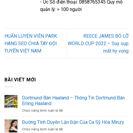
- Úc Số điện thoại: 0858765345 Quy mô
quản lý: > 100 người
HUẤN LUYỆN VIÊN PARK
REECE JAMES BỎ LỠ
HANG SEO CHIA TAY ĐỘI
WORLD CUP 2022 – Suy sụp
TUYỂN VIỆT NAM
mất hy vọng
BÀI VIẾT MỚI
Dortmund Bán Haaland – Thông Tin Dortmund Bán
Erling Haaland
ở
Chức năng bình luận bị tắt
Dortmund
Bán
Đường Tình Duyên Lận Đận Của Ca Sỹ Hòa Minzy
Haaland
ở
Chức năng bình luận bị tắt
–