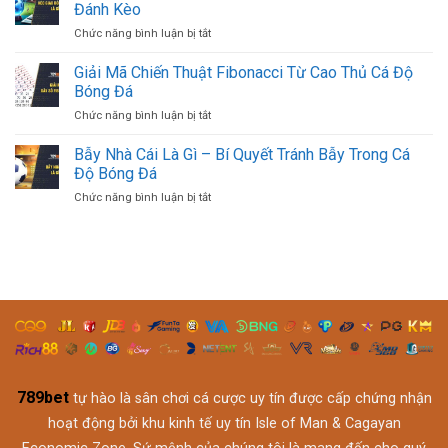
No
Kinh
Đánh Kèo
Quả
Bet
Nghiệm
ở
Chức năng bình luận bị tắt
Là
Đánh
Kèo
Gì?
Cược
Giao
Giải Mã Chiến Thuật Fibonacci Từ Cao Thủ Cá Độ
Hướng
Cùng
Bóng
Dẫn
Bóng Đá
789BET
Trước
Cược
ở
Chức năng bình luận bị tắt
Là
Draw
Giải
Gì?
No
Mã
Bẫy Nhà Cái Là Gì – Bí Quyết Tránh Bẫy Trong Cá
Giải
Bet
Chiến
Đáp
Độ Bóng Đá
Chuẩn
Thuật
Và
ở
Chức năng bình luận bị tắt
Fibonacci
Học
Bẫy
Từ
Cách
Nhà
Cao
Đánh
Cái
Thủ
Kèo
Là
Cá
Gì
Độ
–
Bóng
Bí
Đá
Quyết
Tránh
Bẫy
Trong
789bet
tự hào là sân chơi cá cược uy tín được cấp chứng nhận
Cá
Độ
hoạt động bởi khu kinh tế uy tín Isle of Man & Cagayan
Bóng