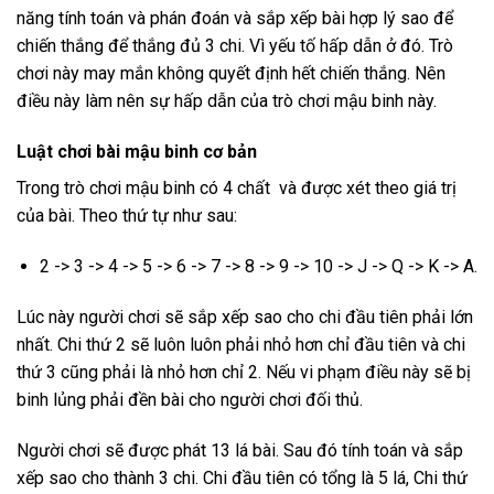
năng tính toán và phán đoán và sắp xếp bài hợp lý sao để
chiến thắng để thắng đủ 3 chi. Vì yếu tố hấp dẫn ở đó. Trò
chơi này may mắn không quyết định hết chiến thắng. Nên
điều này làm nên sự hấp dẫn của trò chơi mậu binh này.
Luật chơi bài mậu binh cơ bản
Trong trò chơi mậu binh có 4 chất và được xét theo giá trị
của bài. Theo thứ tự như sau:
2 -> 3 -> 4 -> 5 -> 6 -> 7 -> 8 -> 9 -> 10 -> J -> Q -> K -> A
.
Lúc này người chơi sẽ sắp xếp sao cho chi đầu tiên phải lớn
nhất. Chi thứ 2 sẽ luôn luôn phải nhỏ hơn chỉ đầu tiên và chi
thứ 3 cũng phải là nhỏ hơn chỉ 2. Nếu vi phạm điều này sẽ bị
binh lủng phải đền bài cho người chơi đối thủ.
Người chơi sẽ được phát 13 lá bài. Sau đó tính toán và sắp
xếp sao cho thành 3 chi. Chi đầu tiên có tổng là 5 lá, Chi thứ