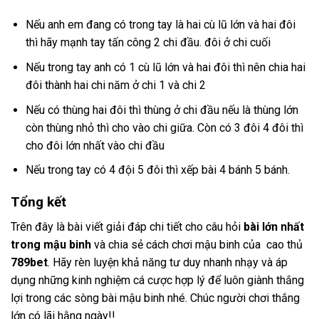
Nếu anh em đang có trong tay là hai cù lũ lớn và hai đôi
thì hãy mạnh tay tấn công 2 chi đầu. đôi ở chi cuối
Nếu trong tay anh có 1 cù lũ lớn và hai đôi thì nên chia hai
đôi thành hai chi năm ở chi 1 và chi 2
Nếu có thùng hai đôi thì thùng ở chi đầu nếu là thùng lớn
còn thùng nhỏ thì cho vào chi giữa. Còn có 3 đôi 4 đôi thì
cho đôi lớn nhất vào chi đầu
Nếu trong tay có 4 đội 5 đôi thì xếp bài 4 bánh 5 bánh.
Tổng kết
Trên đây là bài viết giải đáp chi tiết cho câu hỏi
bài lớn nhất
trong mậu binh
và chia sẻ cách chơi mậu binh của cao thủ
789bet
. Hãy rèn luyện khả năng tư duy nhanh nhạy và áp
dụng những kinh nghiệm cá cược hợp lý để luôn giành thắng
lợi trong các sòng bài mậu binh nhé. Chúc người chơi thắng
lớn có lãi hằng ngày!!