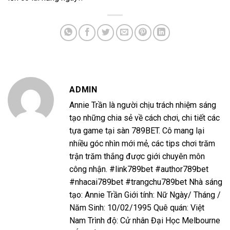
ADMIN
Annie Trần là người chịu trách nhiệm sáng
tạo những chia sẻ về cách chơi, chi tiết các
tựa game tại sàn 789BET. Cô mang lại
nhiều góc nhìn mới mẻ, các tips chơi trăm
trận trăm thắng được giới chuyên môn
công nhận. #link789bet #author789bet
#nhacai789bet #trangchu789bet Nhà sáng
tạo: Annie Trần Giới tính: Nữ Ngày/ Tháng /
Năm Sinh: 10/02/1995 Quê quán: Việt
Nam Trình độ: Cử nhân Đại Học Melbourne