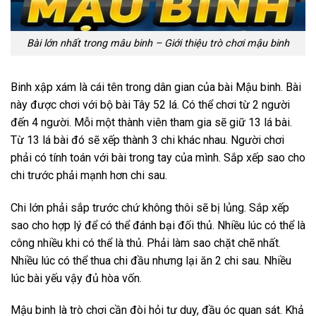
Bài lớn nhất trong mâu binh – Giới thiệu trò chơi mậu binh
Binh xập xám là cái tên trong dân gian của bài Mậu binh. Bài
này được chơi với bộ bài Tây 52 lá. Có thể chơi từ 2 người
đến 4 người. Mỗi một thành viên tham gia sẽ giữ 13 lá bài.
Từ 13 lá bài đó sẽ xếp thành 3 chi khác nhau. Người chơi
phải có tính toán với bài trong tay của mình. Sắp xếp sao cho
chi trước phải mạnh hơn chi sau.
Chi lớn phải sắp trước chứ không thôi sẽ bị lủng. Sắp xếp
sao cho hợp lý để có thể đánh bại đối thủ. Nhiều lúc có thể là
công nhiều khi có thể là thủ. Phải làm sao chặt chẽ nhất.
Nhiều lúc có thể thua chi đầu nhưng lại ăn 2 chi sau. Nhiều
lúc bài yếu vậy đủ hòa vốn.
Mậu binh là trò chơi cần đòi hỏi tư duy, đầu óc quan sát. Khả