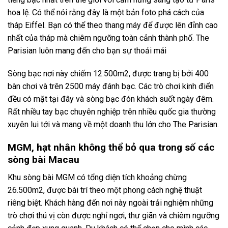
hoa lệ. Có thể nói rằng đây là một bản foto phá cách của
tháp Eiffel. Bạn có thể theo thang máy để được lên đỉnh cao
nhất của tháp mà chiêm ngưỡng toàn cảnh thành phố. The
Parisian luôn mang đến cho bạn sự thoải mái
Sòng bạc nơi này chiếm 12.500m2, được trang bị bởi 400
bàn chơi và trên 2500 máy đánh bạc. Các trò chơi kinh điển
đều có mặt tại đây và sòng bạc đón khách suốt ngày đêm.
Rất nhiều tay bạc chuyên nghiệp trên nhiều quốc gia thường
xuyên lui tới và mang về một doanh thu lớn cho The Parisian.
MGM, hạt nhân không thể bỏ qua trong số các
sòng bài Macau
Khu sòng bài MGM có tổng diện tích khoảng chừng
26.500m2, được bài trí theo một phong cách nghệ thuật
riêng biệt. Khách hàng đến nơi này ngoài trải nghiệm những
trò chơi thú vị còn được nghỉ ngơi, thư giãn và chiêm ngưỡng