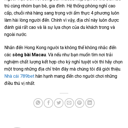
trú cùng nhóm bạn bè, gia đình. Hệ thống phòng nghỉ cao
cấp, chuỗi nhà hàng sang trọng với ẩm thực 4 phương luôn
làm hài lòng người đến. Chính vì vậy, địa chỉ này luôn được
đánh giá rất cao và là sự lựa chọn của du khách trong và
ngoài nước.
Nhắn đến Hong Kong người ta không thể không nhắc đến
các
sòng bài Macau
. Và nếu như bạn muốn tìm nơi trải
nghiệm chất lượng kết hợp cho kỳ nghỉ tuyệt vời thì hãy chọn
một trong những địa chỉ trên đây mà chúng tôi đã giới thiệu.
Nhà cái 789bet
hân hạnh mang đến cho người chơi những
điều thú vị nhất.