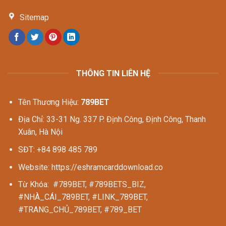
Sitemap
THÔNG TIN LIÊN HỆ
Tên Thương Hiệu:
789BET
Địa Chỉ: 33-31 Ng. 337 P. Định Công, Định Công, Thanh
Xuân, Hà Nội
SĐT: +84 898 485 789
Website: https://eshramcarddownload.co
Từ Khóa: #789BET, #789BETS_BIZ,
#NHÀ_CÁI_789BET, #LINK_789BET,
#TRANG_CHỦ_789BET, #789_BET