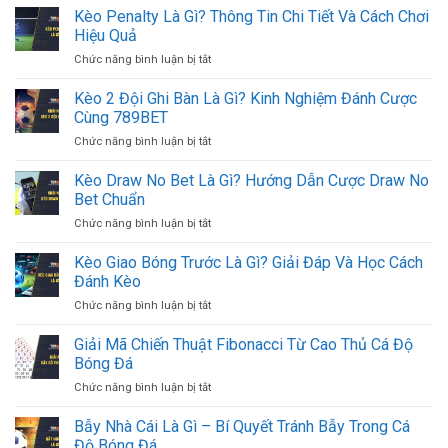
bắt
Kèo Penalty Là Gì? Thông Tin Chi Tiết Và Cách Chơi
Hiệu
lô
Quả
Hiệu Quả
giải
Đặt
ở
Chức năng bình luận bị tắt
7
Cược
Kèo
thắng
Chuẩn
Penalty
Kèo 2 Đội Ghi Bàn Là Gì? Kinh Nghiệm Đánh Cược
đậm
Xác
Là
thắng
Cùng 789BET
Gì?
lớn
ở
Chức năng bình luận bị tắt
Thông
cho
Kèo
Tin
lô
2
Kèo Draw No Bet Là Gì? Hướng Dẫn Cược Draw No
Chi
thủ
Đội
Tiết
Bet Chuẩn
2023
Ghi
Và
ở
Chức năng bình luận bị tắt
Bàn
Cách
Kèo
Là
Chơi
Draw
Kèo Giao Bóng Trước Là Gì? Giải Đáp Và Học Cách
Gì?
Hiệu
No
Kinh
Đánh Kèo
Quả
Bet
Nghiệm
ở
Chức năng bình luận bị tắt
Là
Đánh
Kèo
Gì?
Cược
Giao
Giải Mã Chiến Thuật Fibonacci Từ Cao Thủ Cá Độ
Hướng
Cùng
Bóng
Dẫn
Bóng Đá
789BET
Trước
Cược
ở
Chức năng bình luận bị tắt
Là
Draw
Giải
Gì?
No
Mã
Bẫy Nhà Cái Là Gì – Bí Quyết Tránh Bẫy Trong Cá
Giải
Bet
Chiến
Đáp
Độ Bóng Đá
Chuẩn