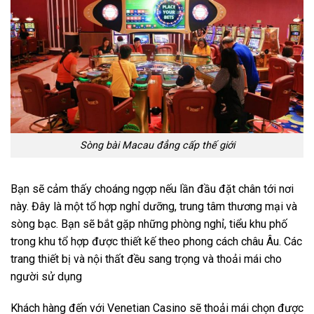
Sòng bài Macau đẳng cấp thế giới
Bạn sẽ cảm thấy choáng ngợp nếu lần đầu đặt chân tới nơi
này. Đây là một tổ hợp nghỉ dưỡng, trung tâm thương mại và
sòng bạc. Bạn sẽ bắt gặp những phòng nghỉ, tiểu khu phố
trong khu tổ hợp được thiết kế theo phong cách châu Âu. Các
trang thiết bị và nội thất đều sang trọng và thoải mái cho
người sử dụng
Khách hàng đến với Venetian Casino sẽ thoải mái chọn được