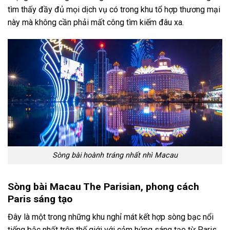
tìm thấy đầy đủ mọi dịch vụ có trong khu tổ hợp thương mại
này mà không cần phải mất công tìm kiếm đâu xa.
Sòng bài hoành tráng nhất nhì Macau
Sòng bài Macau The Parisian, phong cách
Paris sáng tạo
Đây là một trong những khu nghỉ mát kết hợp sòng bạc nổi
tiếng bậc nhất trên thế giới với cảm hứng sáng tạo từ Paris