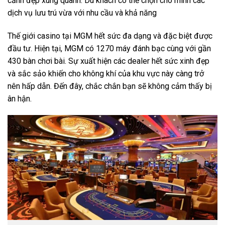
cảnh đẹp xung quanh. Du khách có thể chọn cho mình các
dịch vụ lưu trú vừa với nhu cầu và khả năng
Thế giới casino tại MGM hết sức đa dạng và đặc biệt được
đầu tư. Hiện tại, MGM có 1270 máy đánh bạc cùng với gần
430 bàn chơi bài. Sự xuất hiện các dealer hết sức xinh đẹp
và sắc sảo khiến cho không khí của khu vực này càng trở
nên hấp dẫn. Đến đây, chắc chắn bạn sẽ không cảm thấy bị
ân hận.