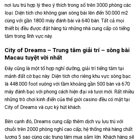
nơi lưu trú hợp lý theo ý thích trong số trên 3000 phòng các
loại. Diện tích cho không gian sòng bài lên đến 50.000 m2
cùng với gần 1800 máy đánh bài và 640 bàn. Tất cả mọi
thiết bị đều được đặt hàng từ những nhà cung cấp có tiếng
tăm trong lĩnh vực này.
City of Dreams – Trung tâm giải trí – sòng bài
Macau tuyệt vời nhất
Đây cũng là một tổ hợp nghỉ dưỡng, giải trí tiếng tăm tại
mảnh đất cờ bạc này. Diện tích cho riêng khu vực sòng bạc
là 448.000 foot vuông với tầm khoảng gần 500 bàn và 670
máy đánh bạc với phong cách hiện đại và tươi mới. Rất nhiều
những trò chơi kinh điển của thế giới casino đều có mặt tại
City of Dreams và cực kỳ hút khách.
Bên cạnh đó, Dreams cung cấp thêm dịch vụ lưu trú với
chuỗi trên 2000 phòng nghỉ cao cấp; hệ thống nhà hàng chất
lượng 5 sao cùng các trung tâm mua sắm lớn. Khách hàng sẽ