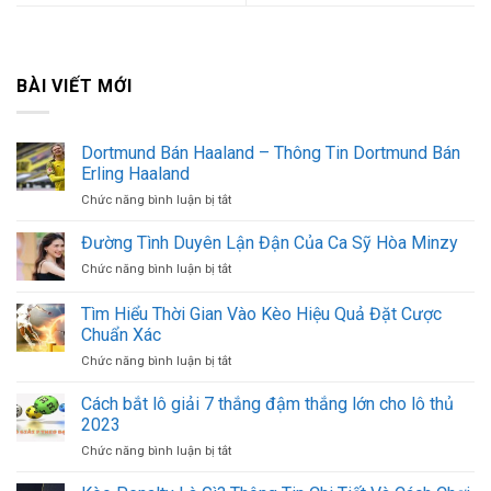
BÀI VIẾT MỚI
Dortmund Bán Haaland – Thông Tin Dortmund Bán
Erling Haaland
ở
Chức năng bình luận bị tắt
Dortmund
Bán
Đường Tình Duyên Lận Đận Của Ca Sỹ Hòa Minzy
Haaland
ở
Chức năng bình luận bị tắt
–
Đường
Thông
Tình
Tìm Hiểu Thời Gian Vào Kèo Hiệu Quả Đặt Cược
Tin
Duyên
Dortmund
Chuẩn Xác
Lận
Bán
ở
Chức năng bình luận bị tắt
Đận
Erling
Tìm
Của
Haaland
Hiểu
Ca
Cách bắt lô giải 7 thắng đậm thắng lớn cho lô thủ
Thời
Sỹ
2023
Gian
Hòa
ở
Chức năng bình luận bị tắt
Vào
Minzy
Cách
Kèo
bắt
Hiệu