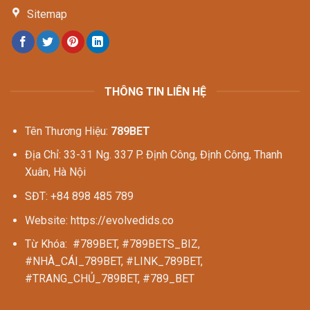
Sitemap
THÔNG TIN LIÊN HỆ
Tên Thương Hiệu:
789BET
Địa Chỉ: 33-31 Ng. 337 P. Định Công, Định Công, Thanh
Xuân, Hà Nội
SĐT: +84 898 485 789
Website: https://evolvedids.co
Từ Khóa: #789BET, #789BETS_BIZ,
#NHÀ_CÁI_789BET, #LINK_789BET,
#TRANG_CHỦ_789BET, #789_BET