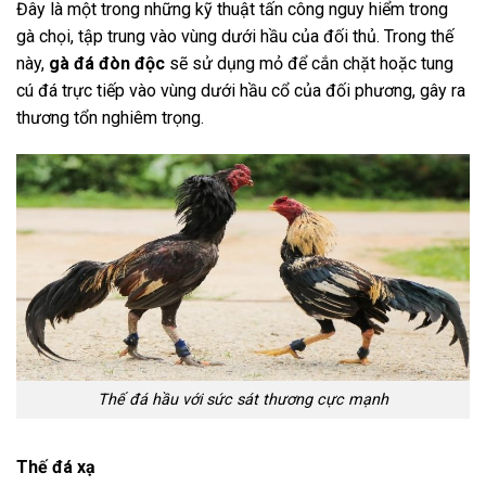
Đây là một trong những kỹ thuật tấn công nguy hiểm trong
gà chọi, tập trung vào vùng dưới hầu của đối thủ. Trong thế
này,
gà đá đòn độc
sẽ sử dụng mỏ để cắn chặt hoặc tung
cú đá trực tiếp vào vùng dưới hầu cổ của đối phương, gây ra
thương tổn nghiêm trọng.
Thế đá hầu với sức sát thương cực mạnh
Thế đá xạ