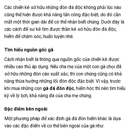
Các chiến kê sở hữu những đòn đá độc không phải lúc nào
cũng thể hiện được khả năng tấn công đặc biệt, do đó cần
mất một thời gian dài để có thể nhận biết chúng. Dưới đây là
các cách để sư kê tìm được thần kê sở hữu đòn đá độc,
hiểm để chăm sóc, huấn luyện nhé.
Tìm hiểu nguồn gốc gà
Cách nhận biết là thông qua nguồn gốc của chiến kê được
nhiều cao thủ áp dụng. Nếu cha mẹ của một con gà chọi đã
sở hữu những đòn cáo xuất sắc, thì con chúng cũng có khả
năng thừa hưởng những lối đòn độc đặc biệt. Vì vậy, trước
khi mua những con
gà đá đòn độc
, hiểm hóc thì nên tìm hiểu
kỹ về lý lịch, khả năng đá của cha mẹ chúng.
Đặc điểm bên ngoài
Một phương pháp để xác định gà đá đòn hiểm khác là dựa
vào các đặc điểm về cơ thể bên ngoài của gà như: