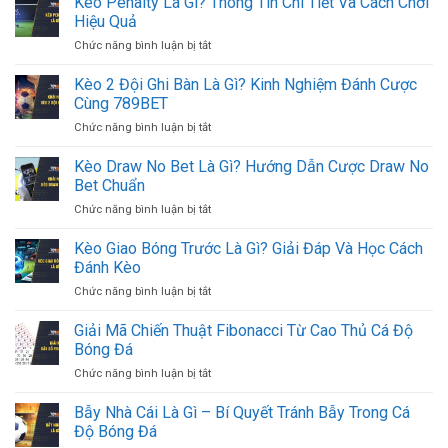
Kèo Penalty Là Gì? Thông Tin Chi Tiết Và Cách Chơi
lô
Quả
Hiệu Quả
giải
Đặt
ở
Chức năng bình luận bị tắt
7
Cược
Kèo
thắng
Chuẩn
Penalty
Kèo 2 Đội Ghi Bàn Là Gì? Kinh Nghiệm Đánh Cược
đậm
Xác
Là
thắng
Cùng 789BET
Gì?
lớn
ở
Chức năng bình luận bị tắt
Thông
cho
Kèo
Tin
lô
2
Kèo Draw No Bet Là Gì? Hướng Dẫn Cược Draw No
Chi
thủ
Đội
Tiết
Bet Chuẩn
2023
Ghi
Và
ở
Chức năng bình luận bị tắt
Bàn
Cách
Kèo
Là
Chơi
Draw
Kèo Giao Bóng Trước Là Gì? Giải Đáp Và Học Cách
Gì?
Hiệu
No
Kinh
Đánh Kèo
Quả
Bet
Nghiệm
ở
Chức năng bình luận bị tắt
Là
Đánh
Kèo
Gì?
Cược
Giao
Giải Mã Chiến Thuật Fibonacci Từ Cao Thủ Cá Độ
Hướng
Cùng
Bóng
Dẫn
Bóng Đá
789BET
Trước
Cược
ở
Chức năng bình luận bị tắt
Là
Draw
Giải
Gì?
No
Mã
Bẫy Nhà Cái Là Gì – Bí Quyết Tránh Bẫy Trong Cá
Giải
Bet
Chiến
Đáp
Độ Bóng Đá
Chuẩn
Thuật
Và