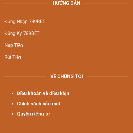
HƯỚNG DẪN
Đăng Nhập 789BET
Đăng Ký 789BET
Nạp Tiền
Rút Tiền
VỀ CHÚNG TÔI
Điều khoản và điều kiện
Chính sách bảo mật
Quyền riêng tư