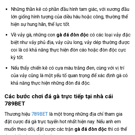
Những thần kê có phần đầu hình tam giác, với xương đầu
lớn giống hình tượng của diều hâu hoặc công, thường thể
hiện sự hung hãn, thể lực tốt.
Về vảy gà, những con
gà đá đòn độc
có các loại vảy đặc
biệt như vảy phủ địa, vảy cửu long, vảy dép thường được
coi là có khả năng thực hiện đòn cáo hoặc đòn độc cực
kỳ tốt.
Nếu thấy chiến kê có cựa màu trắng đen, cùng với vị trí
của vảy cũng là một yếu tố quan trọng để xác định gà có
khả năng thực hiện những đòn đá độc.
Các bước chơi đá gà trực tiếp tại nhà cái
789BET
Thương hiệu
789BET
là một trong những địa chỉ tham gia
đặt cược đá gà trực tuyến hot nhất hiện nay. Nếu anh em
muốn theo dõi, đặt cược các trận
gà đá đòn độc
thì có thể