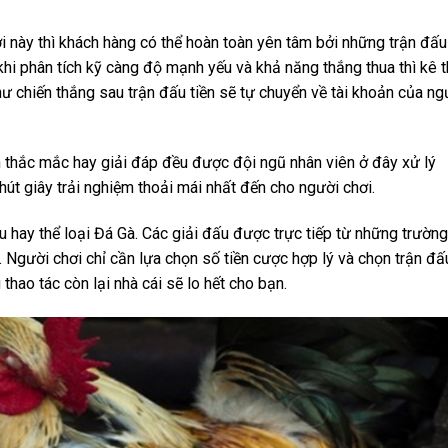
i này thì khách hàng có thể hoàn toàn yên tâm bởi những trận đấu
khi phân tích kỹ càng độ mạnh yếu và khả năng thắng thua thì kê 
ư chiến thắng sau trận đấu tiền sẽ tự chuyển về tài khoản của ng
thắc mắc hay giải đáp đều được đội ngũ nhân viên ở đây xử lý
t giây trải nghiệm thoải mái nhất đến cho người chơi.
u hay thể loại Đá Gà. Các giải đấu được trực tiếp từ những trườn
. Người chơi chỉ cần lựa chọn số tiền cược hợp lý và chọn trận đấ
hao tác còn lại nhà cái sẽ lo hết cho bạn.