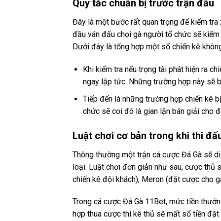
Quy tắc chuẩn bị trước trận đấu
Đây là một bước rất quan trọng để kiểm tra 
đầu ván đấu chọi gà người tổ chức sẽ kiểm
Dưới đây là tổng hợp một số chiến kê không 
Khi kiểm tra nếu trọng tài phát hiện ra c
ngay lập tức. Những trường hợp này sẽ b
Tiếp đến là những trường hợp chiến kê bị
chức sẽ coi đó là gian lận bán giải cho đ
Luật chơi cơ bản trong khi thi đấ
Thông thường một trận cá cược Đá Gà sẽ diễ
loại. Luật chơi đơn giản như sau, cược thủ
chiến kê đội khách), Meron (đặt cược cho g
Trong cá cược Đá Gà 11Bet, mức tiền thưởng
hợp thua cược thì kê thủ sẽ mất số tiền đặt