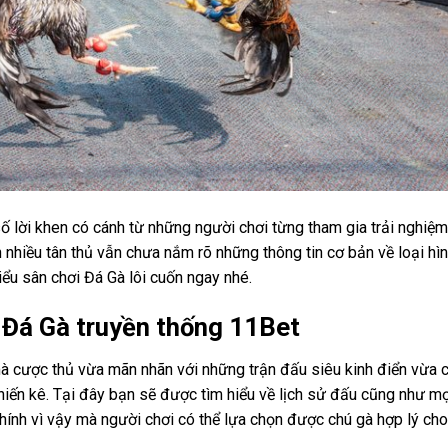
ố lời khen có cánh từ những người chơi từng tham gia trải nghiệm
 nhiều tân thủ vẫn chưa nắm rõ những thông tin cơ bản về loại hì
ểu sân chơi Đá Gà lôi cuốn ngay nhé.
c Đá Gà truyền thống 11Bet
à cược thủ vừa mãn nhãn với những trận đấu siêu kinh điển vừa 
iến kê. Tại đây bạn sẽ được tìm hiểu về lịch sử đấu cũng như mọ
hính vì vậy mà người chơi có thể lựa chọn được chú gà hợp lý cho