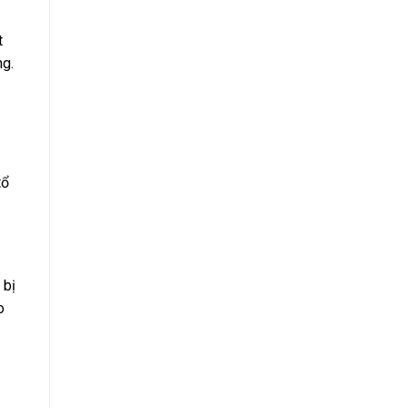
t
ng.
tổ
 bị
o