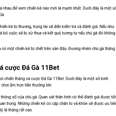
đá nhau để xem chiến kê nào mới là mạnh nhất. Dưới đây là một s
Gà.
hiến kê bị thương, trọng tài sẽ đến kiểm tra và đánh giá. Nếu như
 bỏ cuộc sẽ bị xử thua và kết quả tương tự nếu chú gà đó không
 có một chiến kê bị chết trên sàn đấu. Đương nhiên chú gà thắng
cá cược Đá Gà 11Bet
hơi chiến thắng cá cược Đá Gà 11Bet. Dưới đây là một số kinh
chơi ẵm trọn tiền thưởng lớn:
 thông số của chú gà: Quan sát thân hình có thể đánh giá được tổ
an trọng. Những chiến kê có cặp chân to và khỏe sẽ được ưu tiê
ỷ lệ thắng rất cao.