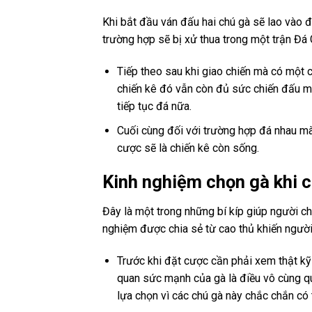
Khi bắt đầu ván đấu hai chú gà sẽ lao vào 
trường hợp sẽ bị xử thua trong một trận Đá 
Tiếp theo sau khi giao chiến mà có một c
chiến kê đó vẫn còn đủ sức chiến đấu mà
tiếp tục đá nữa.
Cuối cùng đối với trường hợp đá nhau mà
cược sẽ là chiến kê còn sống.
Kinh nghiệm chọn gà khi 
Đây là một trong những bí kíp giúp người c
nghiệm được chia sẻ từ cao thủ khiến người 
Trước khi đặt cược cần phải xem thật kỹ
quan sức mạnh của gà là điều vô cùng qu
lựa chọn vì các chú gà này chắc chắn có t