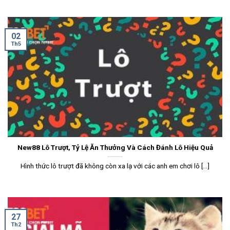
02
Th5
New88 Lô Trượt, Tỷ Lệ Ăn Thưởng Và Cách Đánh Lô Hiệu Quả
Hình thức lô trượt đã không còn xa lạ với các anh em chơi lô [...]
27
Th2