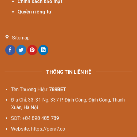
Chính sách bảo mật
Quyền riêng tư
Sitemap
THÔNG TIN LIÊN HỆ
Tên Thương Hiệu:
789BET
Địa Chỉ: 33-31 Ng. 337 P. Định Công, Định Công, Thanh
Xuân, Hà Nội
SĐT: +84 898 485 789
Website: https://pera7.co