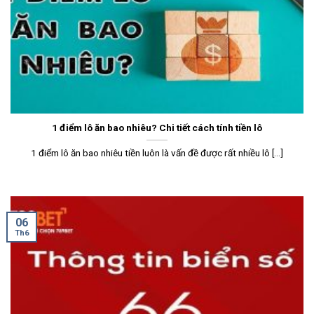
1 điểm lô ăn bao nhiêu? Chi tiết cách tính tiền lô
1 điểm lô ăn bao nhiêu tiền luôn là vấn đề được rất nhiều lô [...]
06
Th6