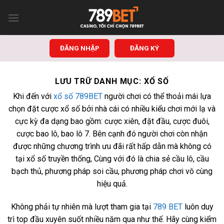
Bỏ
qua
nội
dung
ĐĂNG NHẬP
ĐĂNG KÝ
LƯU TRỮ DANH MỤC:
XỔ SỐ
Khi đến với
xổ số 789BET
người chơi có thể thoải mái lựa
chọn đặt cược xổ số bởi nhà cái có nhiều kiểu chơi mới lạ và
cực kỳ đa dạng bao gồm: cược xiên, đặt đầu, cược đuôi,
cược bao lô, bao lô 7. Bên cạnh đó người chơi còn nhận
được những chương trình ưu đãi rất hấp dẫn mà không có
tại xổ số truyền thống, Cùng với đó là chia sẻ cầu lô, cầu
bạch thủ, phương pháp soi cầu, phương pháp chơi vô cùng
hiệu quả.
Không phải tự nhiên mà lượt tham gia tại
789 BET
luôn duy
trì top đầu xuyên suốt nhiều năm qua như thế. Hãy cùng kiểm