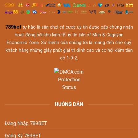
789bet
tự hào là sân chơi cá cược uy tín được cấp chứng nhận
hoạt động bởi khu kinh tế uy tín Isle of Man & Cagayan
Economic Zone. Sứ mệnh của chúng tôi là mang đến cho quý
khách hàng những giây phút giải trí đỉnh cao và cơ hội kiếm tiền
có 1-0-2.
HƯỚNG DẪN
Đăng Nhập 789BET
Đăng Ký 789BET